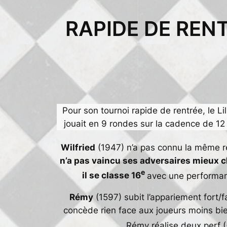
RAPIDE DE RENT
Aller
au
contenu
Pour son tournoi rapide de rentrée, le Li
jouait en 9 rondes sur la cadence de 1
Wilfried
(1947) n’a pas connu la même ré
n’a pas vaincu ses adversaires mieux 
e
il se classe 16
avec une performan
Rémy
(1597) subit l’appariement fort/f
concède rien face aux joueurs moins bie
Rémy réalise deux perf 