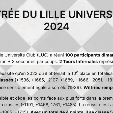
RÉE DU LILLE UNIVERS
2024
lle Université Club (LUC) a réuni
100 participants dim
2 mn + 3 secondes par coups.
2 Tours Infernales
représe
e
ussite qu’en 2023 où il obtenait la 10
place en totalisa
classés
(+1536, +1685, -2107, +1689, +1666, -2051, +18
ce sensiblement égale à son élo (1939).
Wilfried rempo
aible et cède les points face aux plus forts dans la prem
n classés (-1191, +1468, 1761, +1485). La réussite est
(+1865, +1715).
Avec un total de 4 points, il se classe 