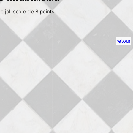
 joli score de 8 points.
retour