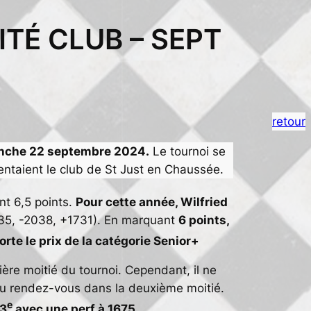
ITÉ CLUB – SEPT
retour
anche 22 septembre 2024.
Le tournoi se
ntaient le club de St Just en Chaussée.
nt 6,5 points.
Pour cette année, Wilfried
35, -2038, +1731). En marquant
6 points,
rte le prix de la catégorie Senior+
ière moitié du tournoi. Cependant, il ne
 au rendez-vous dans la deuxième moitié.
e
53
avec une perf à 1675.