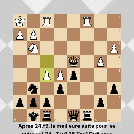
Après 24.f5, la meilleure suite pour les
noirs est 24…Txc1 25.Txc1 Dg5 avec