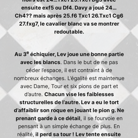
ensuite exf5 ou Df4. Davy a joué 24…
Ch4?? mais après 25.f6 Txc1 26.Txc1 Cg6
27.fxg7, le cavalier blanc va se montrer
redoutable.
e
Au 3
échiquier, Lev joue une bonne partie
avec les blancs
. Dans le but de ne pas
céder l’espace, il est contraint à de
nombreux échanges. L’égalité est maintenue
avec Dame, Tour et six pions de part et
d’autre.
Chacun vise les faiblesses
structurelles de l’autre. Lev a eu le tort
d’affaiblir son roque en jouant le pion g. Ne
prenant garde à ce détail
, il se fourvoie en
pensant à un simple échange de plus. En
réalité,
il perd sa tour ! Lev tente ensuite