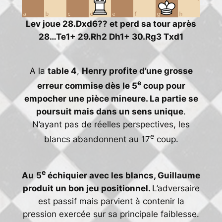
Lev joue 28.Dxd6?? et perd sa tour après
28…Te1+ 29.Rh2 Dh1+ 30.Rg3 Txd1
A la
table 4
,
Henry profite d’une grosse
e
erreur commise dès le 5
coup pour
empocher une pièce mineure. La partie se
poursuit mais dans un sens unique
.
N’ayant pas de réelles perspectives, les
e
blancs abandonnent au 17
coup.
e
Au
5
échiquier avec les blancs, Guillaume
produit un bon jeu positionnel.
L’adversaire
est passif mais parvient à contenir la
pression exercée sur sa principale faiblesse.